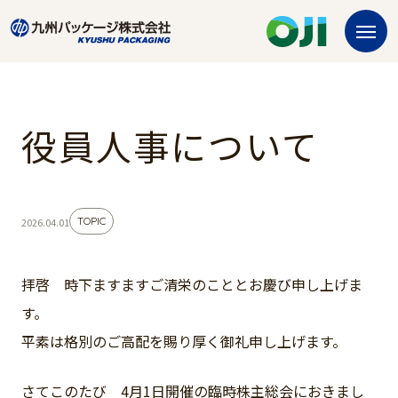
役員人事について
TOPIC
2026.04.01
拝啓 時下ますますご清栄のこととお慶び申し上げま
す。
平素は格別のご高配を賜り厚く御礼申し上げます。
さてこのたび 4月1日開催の臨時株主総会におきまし